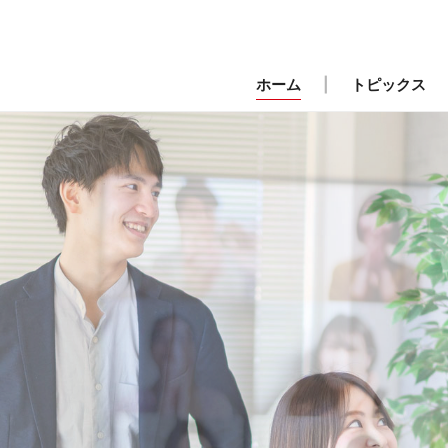
ホーム
トピックス
ープ情報システム
テム開発～運用・保守の流れ
マネジメントシステム
募集要項（キャリア採用）
事業所案内
サポートデスクの業務
コープ情報シ
募集
採用の流れ
Q&A