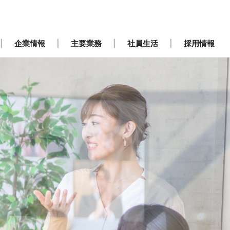
企業情報
主要業務
社員生活
採用情報
ステム 沿革
要項（新卒採用）