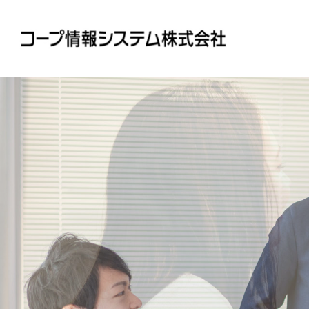
企業情報
主要業務
社員生活
採用情報
社長あいさつ
主要なシステムの紹介
社員紹介
人材育成方針
会社概要
教育体系
運用業務
経営理念
数字でみたコ
シス
履歴書などの応募書類の取り扱いについて