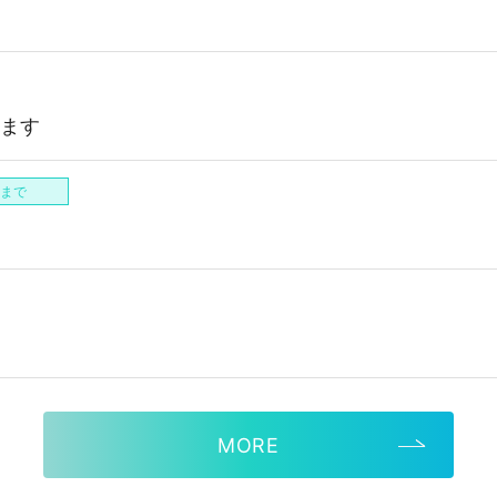
！
します
まで
MORE